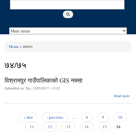
Search
Search form
Home
» ७४/७५
You are here
७४/७५
विश्रामपुर गाउँपालिकाको GIS नक्सा
Submitted on:
Tue, 12/05/2017 - 13:02
Read more
वि
गाउँ
GI
« first
‹ previous
…
8
9
10
Pages
16
11
12
13
14
15