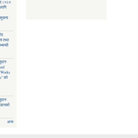
०७९।०८०
 लागि
 सूचना
िद
चना तथा
्बन्धी
नुदान
and
n Works
a" को
नुदान
जडानको
अन्य