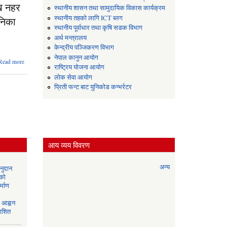
खि नहर
स्थानीय शासन तथा सामुदायिक विकास कार्यक्रम
स्थानीय तहको लागि ICT ब्लग
निका
स्थानीय पूर्वाधार तथा कृषि सडक विभाग
अर्थ मन्त्रालय
केन्द्रीय पञ्जिकरण विभाग
नेपाल कानुन आयोग
about संघिय सरकारबाट हस्तान्तरित
Read more
राष्ट्रिय योजना आयोग
समपुरक अनुदान अन्तर्गत बिश्रामपुर
लोक सेवा आयोग
गाउँपालिका वडा नं. २ को भरवलिया
आश्नरमदेखि नहर सम्म नाला निर्माण कार्य
प्रिती फन्ट बाट युनिकोड कन्भर्रटर
गर्नको लागि ठेक्का नं.
BSHRM/NCB/WORKS/01/080/081
आह्वन को सूचान नागरिक दैनिका पत्रिकाम
प्रकाशित
आय व्यय विवरण
अन्य
नुदान
 को
्माण
आह्वन
काशित