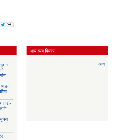
आय व्यय विवरण
अन्य
नुदान
 को
्माण
आह्वन
काशित
०७९।०८०
 लागि
 सूचना
िद