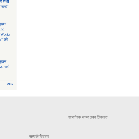
चना तथा
्बन्धी
नुदान
and
n Works
a" को
नुदान
जडानको
अन्य
सामाजिक सञ्जालका लिंकहरु
सम्पर्क विवरण