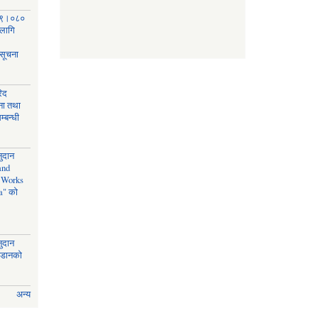
०७९।०८०
 लागि
 सूचना
िद
चना तथा
्बन्धी
नुदान
and
n Works
a" को
नुदान
जडानको
अन्य