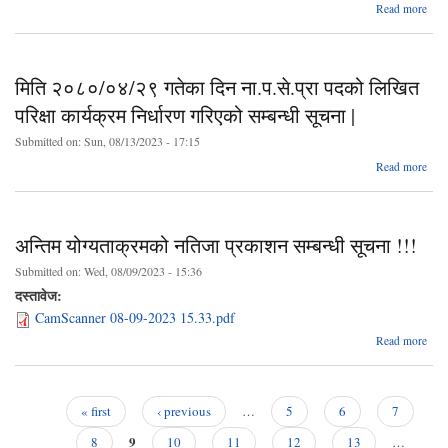
ab
Read more
२०८
ग
ना
पदक
मिति २०८०/०४/२९ गतेका दिन ना.प.से.प्रा पदको लिखित
परिक्षा कार्यक्रम निर्धारण गरिएको सम्बन्धी सूचना |
प्र
Submitted on:
Sun, 08/13/2023 - 17:15
२०८
ab
Read more
ग
२०८
अन्
ग
मिति
ना
समय 
पदक
अन्तिम योग्यताक्रमको नतिजा प्रकाशन सम्बन्धी सूचना !!!
गरिए
Submitted on:
Wed, 08/09/2023 - 15:36
दस्तावेज:
CamScanner 08-09-2023 15.33.pdf
सम्बन
Read more
योग्
« first
‹ previous
…
5
6
7
सम्बन
Pages
9
8
10
11
12
13
…